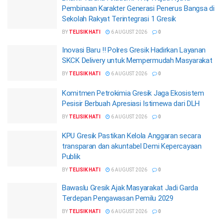
Pembinaan Karakter Generasi Penerus Bangsa di
Sekolah Rakyat Terintegrasi 1 Gresik
BY
TELISIK HATI
6 AUGUST 2026
0
Inovasi Baru !! Polres Gresik Hadirkan Layanan
SKCK Delivery untuk Mempermudah Masyarakat
BY
TELISIK HATI
6 AUGUST 2026
0
Komitmen Petrokimia Gresik Jaga Ekosistem
Pesisir Berbuah Apresiasi Istimewa dari DLH
BY
TELISIK HATI
6 AUGUST 2026
0
KPU Gresik Pastikan Kelola Anggaran secara
transparan dan akuntabel Demi Kepercayaan
Publik
BY
TELISIK HATI
6 AUGUST 2026
0
Bawaslu Gresik Ajak Masyarakat Jadi Garda
Terdepan Pengawasan Pemilu 2029
BY
TELISIK HATI
6 AUGUST 2026
0