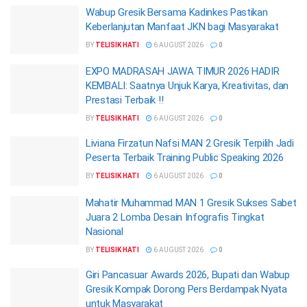
Wabup Gresik Bersama Kadinkes Pastikan
Keberlanjutan Manfaat JKN bagi Masyarakat
BY
TELISIK HATI
6 AUGUST 2026
0
EXPO MADRASAH JAWA TIMUR 2026 HADIR
KEMBALI: Saatnya Unjuk Karya, Kreativitas, dan
Prestasi Terbaik !!
BY
TELISIK HATI
6 AUGUST 2026
0
Liviana Firzatun Nafsi MAN 2 Gresik Terpilih Jadi
Peserta Terbaik Training Public Speaking 2026
BY
TELISIK HATI
6 AUGUST 2026
0
Mahatir Muhammad MAN 1 Gresik Sukses Sabet
Juara 2 Lomba Desain Infografis Tingkat
Nasional
BY
TELISIK HATI
6 AUGUST 2026
0
Giri Pancasuar Awards 2026, Bupati dan Wabup
Gresik Kompak Dorong Pers Berdampak Nyata
untuk Masyarakat