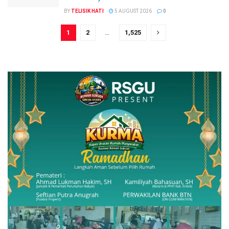
BY
TELISIK HATI
5 AUGUST 2026
0
1
2
…
1,525