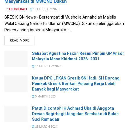
Masyarakat di MWCNU Dukun
BY
TELISIK HATI
15 FEBRUARY 2026
GRESIK, BN News - Bertempat di Musholla Annahdlah Majelis
Wakil Cabang Nahdlatul Ulama' (MWCNU) Dukun diselenggarakan
Reses Jaring Aspirasi Masyarakat...
READ MORE
Sahabat Agustina Faizin Resmi Pimpin GP Ansor
Malaysia Masa Khidmat 2026–2031
11 FEBRUARY 2026
Ketua DPC LPKAN Gresik SN Hadi, SH Dorong
Pemkab Gresik Berikan Peluang Kerja Lebih
Banyak bagi Masyarakat
5 MARCH 2025
Patut Dicontoh! H Achmad Ubaidi Anggota
Dewan Bagi-bagi Uang dan Sembako di Bulan
Suci Ramadan
23 MARCH 2024