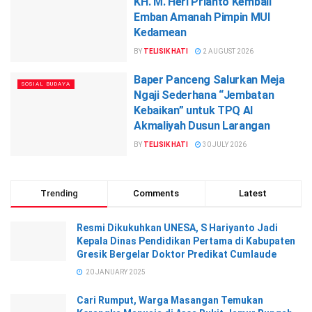
KH. M. Heri Prianto Kembali
Emban Amanah Pimpin MUI
Kedamean
BY
TELISIK HATI
2 AUGUST 2026
Baper Panceng Salurkan Meja
SOSIAL BUDAYA
Ngaji Sederhana “Jembatan
Kebaikan” untuk TPQ Al
Akmaliyah Dusun Larangan
BY
TELISIK HATI
30 JULY 2026
Trending
Comments
Latest
Resmi Dikukuhkan UNESA, S Hariyanto Jadi
Kepala Dinas Pendidikan Pertama di Kabupaten
Gresik Bergelar Doktor Predikat Cumlaude
20 JANUARY 2025
Cari Rumput, Warga Masangan Temukan