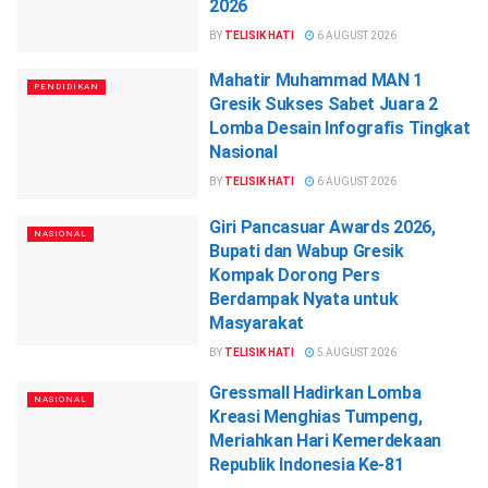
2026
BY
TELISIK HATI
6 AUGUST 2026
Mahatir Muhammad MAN 1
PENDIDIKAN
Gresik Sukses Sabet Juara 2
Lomba Desain Infografis Tingkat
Nasional
BY
TELISIK HATI
6 AUGUST 2026
Giri Pancasuar Awards 2026,
NASIONAL
Bupati dan Wabup Gresik
Kompak Dorong Pers
Berdampak Nyata untuk
Masyarakat
BY
TELISIK HATI
5 AUGUST 2026
Gressmall Hadirkan Lomba
NASIONAL
Kreasi Menghias Tumpeng,
Meriahkan Hari Kemerdekaan
Republik Indonesia Ke-81