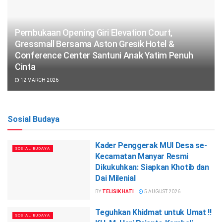
Pembukaan Opening Giri Elevation Court,
Gressmall Bersama Aston Gresik Hotel &
Conference Center Santuni Anak Yatim Penuh
Cinta
12 MARCH 2026
Sosial Budaya
Kader Penggerak MUI Desa se-
SOSIAL BUDAYA
Kecamatan Manyar Resmi
Dikukuhkan: Siapkan Khotib dan
Dai Milenial
BY
TELISIK HATI
5 AUGUST 2026
Teguhkan Khidmat untuk Umat !!
SOSIAL BUDAYA