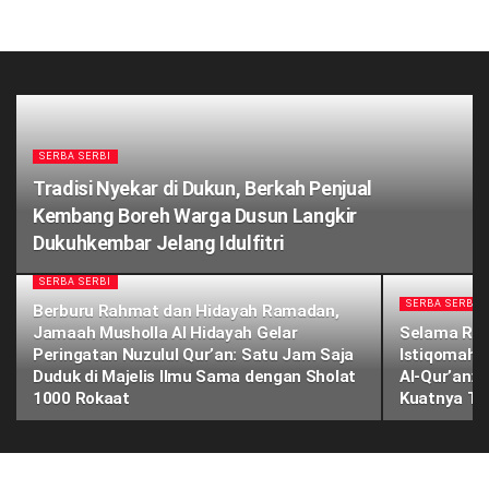
SERBA SERBI
Tradisi Nyekar di Dukun, Berkah Penjual
Kembang Boreh Warga Dusun Langkir
Dukuhkembar Jelang Idulfitri
SERBA SERBI
SERBA SERBI
Berburu Rahmat dan Hidayah Ramadan,
Jamaah Musholla Al Hidayah Gelar
Selama Ra
Peringatan Nuzulul Qur’an: Satu Jam Saja
Istiqomah G
Duduk di Majelis Ilmu Sama dengan Sholat
Al-Qur’an:
1000 Rokaat
Kuatnya Tal