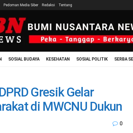
Pedoman Media Siber
Redaksi
Tentang
N
SOSIAL BUDAYA
KESEHATAN
SOSIAL POLITIK
SERBA SE
 DPRD Gresik Gelar
yarakat di MWCNU Dukun
0