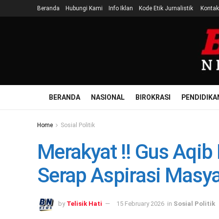
Beranda
Hubungi Kami
Info Iklan
Kode Etik Jurnalistik
Kontak
BERANDA
NASIONAL
BIROKRASI
PENDIDIKA
Home
Sosial Politik
Merakyat !! Gus Aqib
Serap Aspirasi Mas
by
Telisik Hati
15 February 2026
in
Sosial Politik