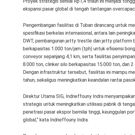
Proyek strategis senilai Rp1,4 triliun ini menjadi t
ekspansi pasar global di tengah tantangan overcapaci
Pengembangan fasilitas di Tuban dirancang untuk m
spesifikasi berkelas internasional, antara lain peni
DWT, pembangunan jetty trestle dan jetty platform bar
berkapasitas 1.000 ton/jam (tph) untuk efisiensi bong
conveyor sepanjang 4,1 km, serta fasilitas penyimpan
8.000 ton, clinker silo berkapasitas 15.000 ton, dan
Dengan infrastruktur tersebut, fasilitas ini mampu m
tahun, sekaligus meningkatkan keandalan rantai pasok d
Direktur Utama SIG, Indrieffouny Indra menyampaika
strategis untuk meningkatkan utilisasi pabrik di ten
penetrasi pasar ekspor bernilai tinggi, keunggulan por
global,” kata Indrieffouny Indra.