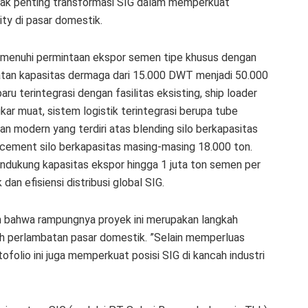
onggak penting transformasi SIG dalam memperkuat
ty di pasar domestik.
emenuhi permintaan ekspor semen tipe khusus dengan
ngkatan kapasitas dermaga dari 15.000 DWT menjadi 50.000
u terintegrasi dengan fasilitas eksisting, ship loader
kar muat, sistem logistik terintegrasi berupa tube
an modern yang terdiri atas blending silo berkapasitas
 2 cement silo berkapasitas masing-masing 18.000 ton.
endukung kapasitas ekspor hingga 1 juta ton semen per
an efisiensi distribusi global SIG.
n bahwa rampungnya proyek ini merupakan langkah
gah perlambatan pasar domestik. ”Selain memperluas
tofolio ini juga memperkuat posisi SIG di kancah industri