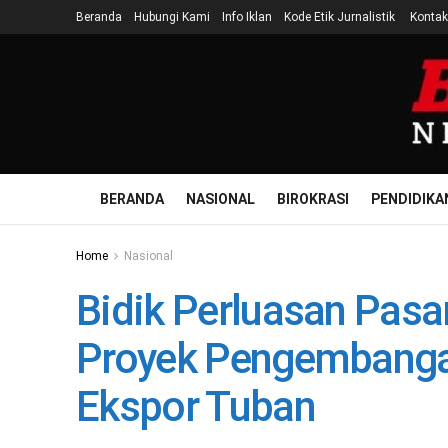
Beranda
Hubungi Kami
Info Iklan
Kode Etik Jurnalistik
Kontak
BERANDA
NASIONAL
BIROKRASI
PENDIDIKA
Home
Nasional
Bidik Perluasan Pasa
Proyek Pengembangan
Ekspor Tuban