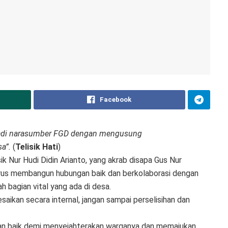
Facebook
adi narasumber FGD dengan mengusung
a”.
(
Telisik Hati
)
 Nur Hudi Didin Arianto, yang akrab disapa Gus Nur
rus membangun hubungan baik dan berkolaborasi dengan
 bagian vital yang ada di desa.
aikan secara internal, jangan sampai perselisihan dan
gan baik demi menyejahterakan warganya dan memajukan