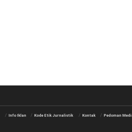
i
Info Iklan
Kode Etik Jurnalistik
Kontak
Pedoman Media