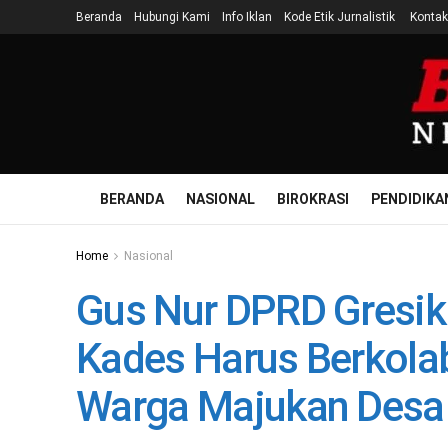
Beranda
Hubungi Kami
Info Iklan
Kode Etik Jurnalistik
Kontak
BERANDA
NASIONAL
BIROKRASI
PENDIDIKA
Home
Nasional
Gus Nur DPRD Gresik
Kades Harus Berkola
Warga Majukan Desa