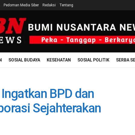
Pedoman Media Siber
Redaksi
Tentang
N
SOSIAL BUDAYA
KESEHATAN
SOSIAL POLITIK
SERBA SE
 Ingatkan BPD dan
borasi Sejahterakan