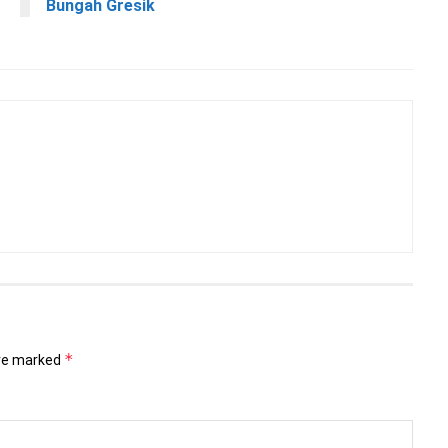
Bungah Gresik
*
are marked