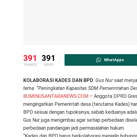
391
391
WhatApps
SHARES
VIEWS
KOLABORASI KADES DAN BPD
:
Gus Nur saat menj
tema “Peningkatan Kapasitas SDM Pemerintahan Des
BUMINUSANTARANEWS.COM
– Anggota DPRD Gresik
mengingatkan Pemerintah desa (terutama Kades) ha
BPD sesuai dengan tupoksinya, sebab keduanya adalah
Gus Nur juga mengimbau agar setiap perbedaan diseles
perbedaan pandangan jadi permasalahan hukum.
“Kades dan BPD harus berkolaborasi menjalin hubun