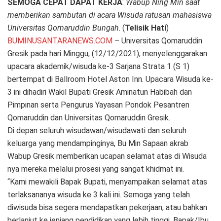
SEMOGA CEPAT DAPAT KERJA
:
Wabup Ning Min saat
memberikan sambutan di acara Wisuda ratusan mahasiswa
Universitas Qomaruddin Bungah
. (
Telisik Hati
)
BUMINUSANTARANEWS.COM
– Universitas Qomaruddin
Gresik pada hari Minggu, (12/12/2021), menyelenggarakan
upacara akademik/wisuda ke-3 Sarjana Strata 1 (S 1)
bertempat di Ballroom Hotel Aston Inn. Upacara Wisuda ke-
3 ini dihadiri Wakil Bupati Gresik Aminatun Habibah dan
Pimpinan serta Pengurus Yayasan Pondok Pesantren
Qomaruddin dan Universitas Qomaruddin Gresik.
Di depan seluruh wisudawan/wisudawati dan seluruh
keluarga yang mendampinginya, Bu Min Sapaan akrab
Wabup Gresik memberikan ucapan selamat atas di Wisuda
nya mereka melalui prosesi yang sangat khidmat ini.
“Kami mewakili Bapak Bupati, menyampaikan selamat atas
terlaksananya wisuda ke 3 kali ini. Semoga yang telah
diwisuda bisa segera mendapatkan pekerjaan, atau bahkan
berlanjut ke jenjang pendidikan yang lebih tinggi. Bapak/Ibu