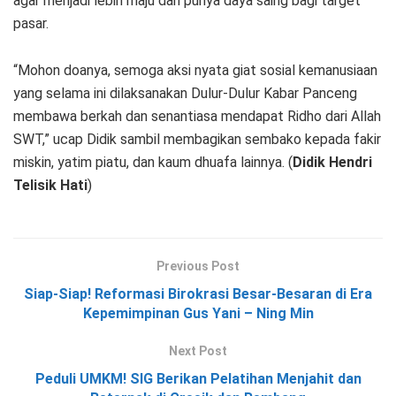
agar menjadi lebih maju dan punya daya saing bagi target
pasar.
“Mohon doanya, semoga aksi nyata giat sosial kemanusiaan
yang selama ini dilaksanakan Dulur-Dulur Kabar Panceng
membawa berkah dan senantiasa mendapat Ridho dari Allah
SWT,” ucap Didik sambil membagikan sembako kepada fakir
miskin, yatim piatu, dan kaum dhuafa lainnya. (
Didik Hendri
Telisik Hati
)
Previous Post
Siap-Siap! Reformasi Birokrasi Besar-Besaran di Era
Kepemimpinan Gus Yani – Ning Min
Next Post
Peduli UMKM! SIG Berikan Pelatihan Menjahit dan