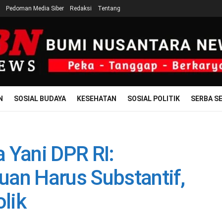
Pedoman Media Siber
Redaksi
Tentang
N
SOSIAL BUDAYA
KESEHATAN
SOSIAL POLITIK
SERBA SE
a Yani DPR RI:
uan Harus Substantif,
lik