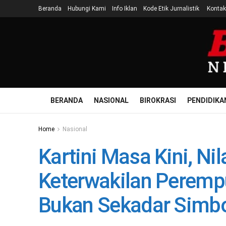
Beranda
Hubungi Kami
Info Iklan
Kode Etik Jurnalistik
Kontak
BERANDA
NASIONAL
BIROKRASI
PENDIDIKA
Home
Nasional
Kartini Masa Kini, Nil
Keterwakilan Peremp
Bukan Sekadar Simbo