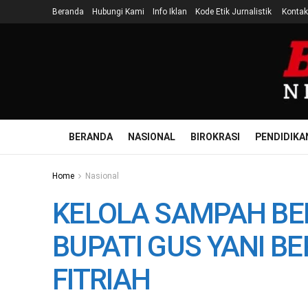
Beranda
Hubungi Kami
Info Iklan
Kode Etik Jurnalistik
Kontak
BERANDA
NASIONAL
BIROKRASI
PENDIDIKA
Home
Nasional
KELOLA SAMPAH BE
BUPATI GUS YANI BE
FITRIAH