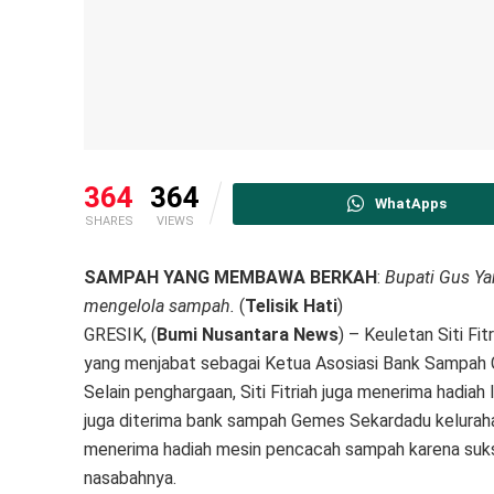
364
364
WhatApps
SHARES
VIEWS
SAMPAH YANG MEMBAWA BERKAH
:
Bupati Gus Yan
mengelola sampah.
(
Telisik Hati
)
GRESIK, (
Bumi Nusantara News
) – Keuletan Siti F
yang menjabat sebagai Ketua Asosiasi Bank Sampah Gr
Selain penghargaan, Siti Fitriah juga menerima hadiah
juga diterima bank sampah Gemes Sekardadu kelura
menerima hadiah mesin pencacah sampah karena su
nasabahnya.