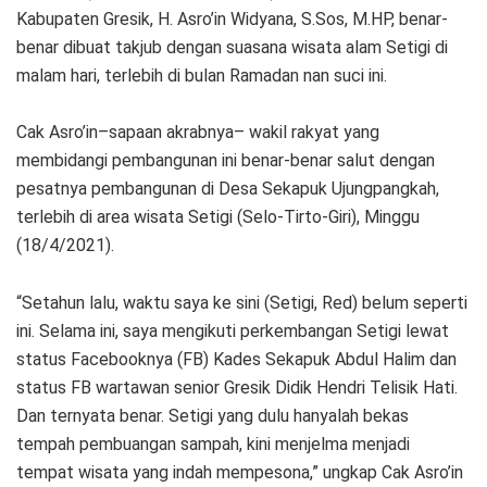
Kabupaten Gresik, H. Asro’in Widyana, S.Sos, M.HP, benar-
benar dibuat takjub dengan suasana wisata alam Setigi di
malam hari, terlebih di bulan Ramadan nan suci ini.
Cak Asro’in–sapaan akrabnya– wakil rakyat yang
membidangi pembangunan ini benar-benar salut dengan
pesatnya pembangunan di Desa Sekapuk Ujungpangkah,
terlebih di area wisata Setigi (Selo-Tirto-Giri), Minggu
(18/4/2021).
“Setahun lalu, waktu saya ke sini (Setigi, Red) belum seperti
ini. Selama ini, saya mengikuti perkembangan Setigi lewat
status Facebooknya (FB) Kades Sekapuk Abdul Halim dan
status FB wartawan senior Gresik Didik Hendri Telisik Hati.
Dan ternyata benar. Setigi yang dulu hanyalah bekas
tempah pembuangan sampah, kini menjelma menjadi
tempat wisata yang indah mempesona,” ungkap Cak Asro’in