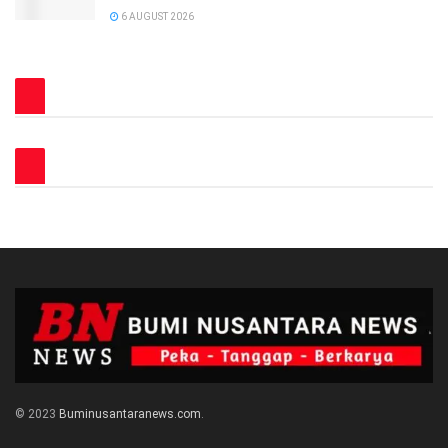
6 AUGUST 2026
© 2023
Buminusantaranews.com
.