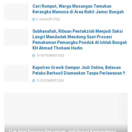
Cari Rumput, Warga Masangan Temukan
Kerangka Manusia di Area Bukit Jamur Bungah
3 JANUARY 2025
Subhanallah, Ribuan Pentakziah Menjadi Saksi
Langit Mendadak Mendung Saat Prosesi
Pemakaman Pemangku Pondok Al Ishlah Bungah
KH Ahmad Thohawi Hadin
14 SEPTEMBER 2023
Kapolres Gresik Gempur Judi Online, Belasan
Pelaku Berhasil Diamankan Tanpa Perlawanan !!
13 DECEMBER 2024
Cak Imin Dorong Pesantren Jadi Pusat Kemandirian