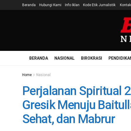
Beranda
Hubungi Kami
Info Iklan
Kode Etik Jurnalistik
Kontak
BERANDA
NASIONAL
BIROKRASI
PENDIDIKA
Home
Nasional
Perjalanan Spiritual
Gresik Menuju Baitull
Sehat, dan Mabrur