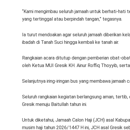
“Kami mengimbau seluruh jamaah untuk berhati-hati 
yang tertinggal atau berpindah tangan,” tegasnya.
Ia turut mendoakan agar seluruh jamaah diberikan ke
ibadah di Tanah Suci hingga kembali ke tanah air.
Rangkaian acara ditutup dengan pemberian obat-obat
oleh Ketua MUI Gresik KH. Ainur Roffiq Thoyyib, se
Selanjutnya iring-iringan bus yang membawa jamaah ca
Seluruh rangkaian kegiatan berlangsung aman, tertib, 
Gresik menuju Baitullah tahun ini.
Untuk diketahui, Jamaah Calon Haji (JCH) asal Kabup
musim haji tahun 2026/1447 H ini, JCH asal Gresik s