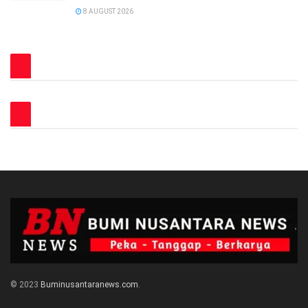
8 AUGUST 2026
© 2023
Buminusantaranews.com
.