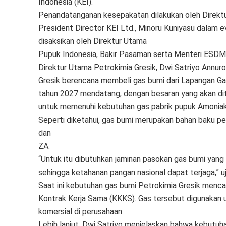
Indonesia (KEI).
Penandatanganan kesepakatan dilakukan oleh Direktu
President Director KEI Ltd., Minoru Kuniyasu dalam e
disaksikan oleh Direktur Utama
Pupuk Indonesia, Bakir Pasaman serta Menteri ESDM, A
Direktur Utama Petrokimia Gresik, Dwi Satriyo Annur
Gresik berencana membeli gas bumi dari Lapangan Ga
tahun 2027 mendatang, dengan besaran yang akan dite
untuk memenuhi kebutuhan gas pabrik pupuk Amoniak-U
Seperti diketahui, gas bumi merupakan bahan baku pe
dan
ZA.
“Untuk itu dibutuhkan jaminan pasokan gas bumi yang 
sehingga ketahanan pangan nasional dapat terjaga,” uj
Saat ini kebutuhan gas bumi Petrokimia Gresik menc
Kontrak Kerja Sama (KKKS). Gas tersebut digunakan
komersial di perusahaan.
Lebih lanjut, Dwi Satriyo menjelaskan bahwa kebutuh