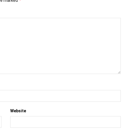
*
are marked
Website