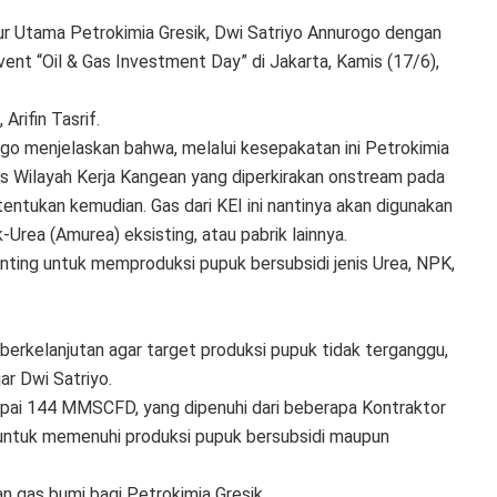
r Utama Petrokimia Gresik, Dwi Satriyo Annurogo dengan
vent “Oil & Gas Investment Day” di Jakarta, Kamis (17/6),
rifin Tasrif.
ogo menjelaskan bahwa, melalui kesepakatan ini Petrokimia
s Wilayah Kerja Kangean yang diperkirakan onstream pada
ntukan kemudian. Gas dari KEI ini nantinya akan digunakan
rea (Amurea) eksisting, atau pabrik lainnya.
nting untuk memproduksi pupuk bersubsidi jenis Urea, NPK,
berkelanjutan agar target produksi pupuk tidak terganggu,
ar Dwi Satriyo.
apai 144 MMSCFD, yang dipenuhi dari beberapa Kontraktor
 untuk memenuhi produksi pupuk bersubsidi maupun
an gas bumi bagi Petrokimia Gresik