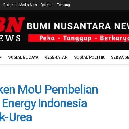
Pedoman Media Siber
Redaksi
Tentang
N
SOSIAL BUDAYA
KESEHATAN
SOSIAL POLITIK
SERBA SE
eken MoU Pembelian
Energy Indonesia
k-Urea