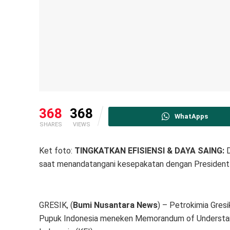
368
368
WhatApps
SHARES
VIEWS
Ket foto:
TINGKATKAN EFISIENSI & DAYA SAING:
D
saat menandatangani kesepakatan dengan President Di
GRESIK, (
Bumi Nusantara News
) – Petrokimia Gresi
Pupuk Indonesia meneken Memorandum of Understand