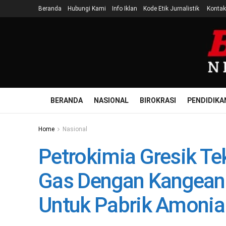
Beranda
Hubungi Kami
Info Iklan
Kode Etik Jurnalistik
Kontak
BERANDA
NASIONAL
BIROKRASI
PENDIDIKA
Home
Nasional
Petrokimia Gresik T
Gas Dengan Kangean 
Untuk Pabrik Amonia