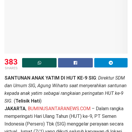
383
SHARES
SANTUNAN ANAK YATIM DI HUT KE-9 SIG
:
Direktur SDM
dan Umum SIG, Agung Wiharto saat menyerahkan santunan
kepada anak yatim sebagai rangkaian peringatan HUT ke-9
SIG.
(
Telisik Hati
)
JAKARTA
,
BUMINUSANTARANEWS.COM
– Dalam rangka
memperingati Hari Ulang Tahun (HUT) ke-9, PT Semen
Indonesia (Persero) Tbk (SIG) menggelar perayaan secara
virtual, Jumat (7/1) yang diikuti seluruh karyawan di lokasi