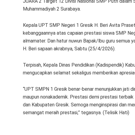
JUARA 2 Target 12 Divisi Nasional SMP Putri dal
Muhammadiyah 2 Surabaya.
Kepala UPT SMP Negeri 1 Gresik H. Beri Avita Prase
kebanggaannya atas capaian prestasi siswa SMP Neg
almamater. Dan hatur nuwun Bapak/lbu guru semua y
H. Beri sapaan akrabnya, Sabtu (25/4/2026).
Terpisah, Kepala Dinas Pendidikan (Kadispendik) Kabup
mengucapkan selamat sekaligus memberikan apresias
“UPT SMPN 1 Gresik benar-benar menunjukkan jati dir
maupun nonakademik. Prestasi demi prestasi terbai
dan Kabupaten Gresik. Semoga menginspirasi dan mem
semangat meraih prestasi,” tegasnya. (Telisik Hati)