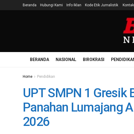
Beranda
Hubungi Kami
Info Iklan
Kode Etik Jurnalistik
Kontak
BERANDA
NASIONAL
BIROKRASI
PENDIDIKA
Home
Pendidikan
UPT SMPN 1 Gresik B
Panahan Lumajang A
2026