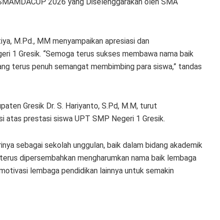
am SMAMDACUP 2026 yang Diselenggarakan oleh SMA
tiya, M.Pd., MM menyampaikan apresiasi dan
eri 1 Gresik. “Semoga terus sukses membawa nama baik
ang terus penuh semangat membimbing para siswa,” tandas
aten Gresik Dr. S. Hariyanto, S.Pd, M.M, turut
i atas prestasi siswa UPT SMP Negeri 1 Gresik.
inya sebagai sekolah unggulan, baik dalam bidang akademik
k terus dipersembahkan mengharumkan nama baik lembaga
otivasi lembaga pendidikan lainnya untuk semakin