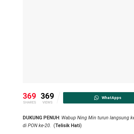
369
369
WhatApps
SHARES
VIEWS
DUKUNG PENUH
:
Wabup Ning Min turun langsung ke
di PON ke-20.
(
Telisik Hati
)