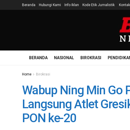
Beranda
Hubungi Kami
Info Iklan
Kode Etik Jurnalistik
Kontak
BERANDA
NASIONAL
BIROKRASI
PENDIDIKA
Home
Birokrasi
Wabup Ning Min Go 
Langsung Atlet Gresi
PON ke-20