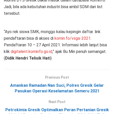
Alumni DTS Gresik bakal masuk dalam database Kominfo.
Jadi, bila ada kebutuhan industri bisa ambil SDM dari list
tersebut.
“Ayo rek siswa SMK, monggo kalau kepingin daftar. link
pendaftaran bisa di akses di
komin.fo/vsga-2021
.
Pendaftaran 10 – 27 April 2021. Informasi lebih lanjut bisa
klik
digitalent.kominfo.go.id
,” ajak Bu Min penuh semangat.
(
Didik Hendri Telisik Hati
)
Previous Post
Amankan Ramadan Nan Suci, Polres Gresik Gelar
Pasukan Operasi Keselamatan Semeru 2021
Next Post
Petrokimia Gresik Optimalkan Peran Pertanian Gresik