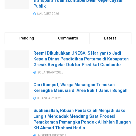
transparan dan akuntabel Demi Kepercayaan
Publik
6 AUGUST 2026
Trending
Comments
Latest
Resmi Dikukuhkan UNESA, S Hariyanto Jadi
Kepala Dinas Pendidikan Pertama di Kabupaten
Gresik Bergelar Doktor Predikat Cumlaude
20 JANUARY 2025
Cari Rumput, Warga Masangan Temukan
Kerangka Manusia di Area Bukit Jamur Bungah
3 JANUARY 2025
Subhanallah, Ribuan Pentakziah Menjadi Saksi
Langit Mendadak Mendung Saat Prosesi
Pemakaman Pemangku Pondok Al Ishlah Bungah
KH Ahmad Thohawi Hadin
14 SEPTEMBER 2023