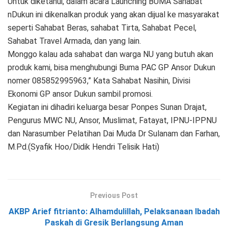
Untuk diketahui, dalam acara Launching BUMA Sahabat
nDukun ini dikenalkan produk yang akan dijual ke masyarakat
seperti Sahabat Beras, sahabat Tirta, Sahabat Pecel,
Sahabat Travel Armada, dan yang lain.
Monggo kalau ada sahabat dan warga NU yang butuh akan
produk kami, bisa menghubungi Buma PAC GP Ansor Dukun
nomer 085852995963,” Kata Sahabat Nasihin, Divisi
Ekonomi GP ansor Dukun sambil promosi.
Kegiatan ini dihadiri keluarga besar Ponpes Sunan Drajat,
Pengurus MWC NU, Ansor, Muslimat, Fatayat, IPNU-IPPNU
dan Narasumber Pelatihan Dai Muda Dr Sulanam dan Farhan,
M.Pd.(Syafik Hoo/Didik Hendri Telisik Hati)
Previous Post
AKBP Arief fitrianto: Alhamdulillah, Pelaksanaan Ibadah
Paskah di Gresik Berlangsung Aman