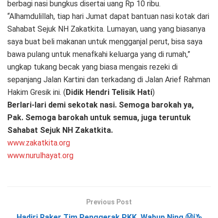
berbagi nasi bungkus disertai uang Rp 10 ribu.
“Alhamdulillah, tiap hari Jumat dapat bantuan nasi kotak dari
Sahabat Sejuk NH Zakatkita. Lumayan, uang yang biasanya
saya buat beli makanan untuk mengganjal perut, bisa saya
bawa pulang untuk menafkahi keluarga yang di rumah,”
ungkap tukang becak yang biasa mengais rezeki di
sepanjang Jalan Kartini dan terkadang di Jalan Arief Rahman
Hakim Gresik ini. (
Didik Hendri Telisik Hati
)
Berlari-lari demi sekotak nasi. Semoga barokah ya,
Pak. Semoga barokah untuk semua, juga teruntuk
Sahabat Sejuk NH Zakatkita.
www.zakatkita.org
www.nurulhayat.org
Previous Post
Hadiri Raker Tim Penggerak PKK, Wabup Ning Ⓜℹ♑