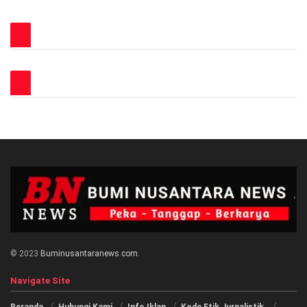
© 2023
Buminusantaranews.com
.
Navigate Site
Beranda
Hubungi Kami
Info Iklan
Kode Etik Jurnalistik