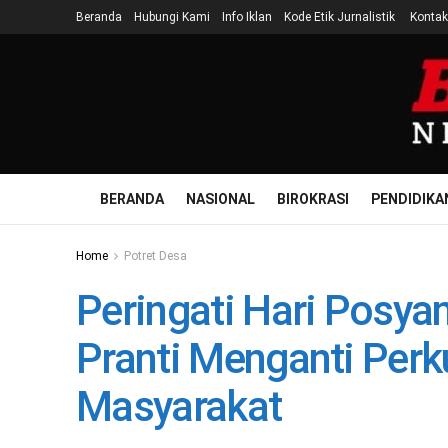
Beranda
Hubungi Kami
Info Iklan
Kode Etik Jurnalistik
Kontak
BERANDA
NASIONAL
BIROKRASI
PENDIDIKA
Home
Potret Desa
Peringati Hari Posy
Pranti Menganti Per
Masyarakat