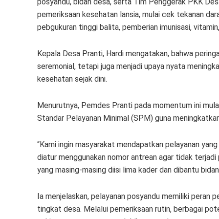
posyandu, bidan desa, serta Tim Penggerak PKK Desa 
pemeriksaan kesehatan lansia, mulai cek tekanan dar
pebgukuran tinggi balita, pemberian imunisasi, vitami
Kepala Desa Pranti, Hardi mengatakan, bahwa peringa
seremonial, tetapi juga menjadi upaya nyata mening
kesehatan sejak dini.
Menurutnya, Pemdes Pranti pada momentum ini mula
Standar Pelayanan Minimal (SPM) guna meningkatkan
“Kami ingin masyarakat mendapatkan pelayanan yang 
diatur menggunakan nomor antrean agar tidak terjad
yang masing-masing diisi lima kader dan dibantu bidan 
Ia menjelaskan, pelayanan posyandu memiliki peran p
tingkat desa. Melalui pemeriksaan rutin, berbagai po