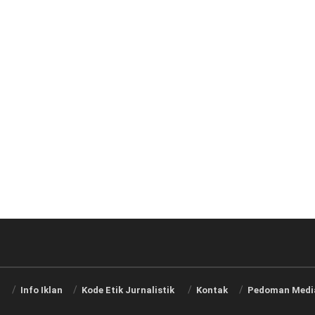
i
Info Iklan
Kode Etik Jurnalistik
Kontak
Pedoman Media