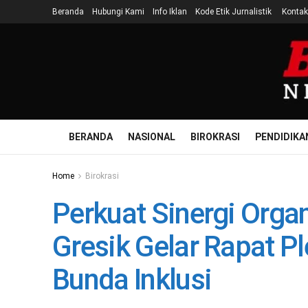
Beranda
Hubungi Kami
Info Iklan
Kode Etik Jurnalistik
Kontak
BERANDA
NASIONAL
BIROKRASI
PENDIDIKA
Home
Birokrasi
Perkuat Sinergi Org
Gresik Gelar Rapat Pl
Bunda Inklusi