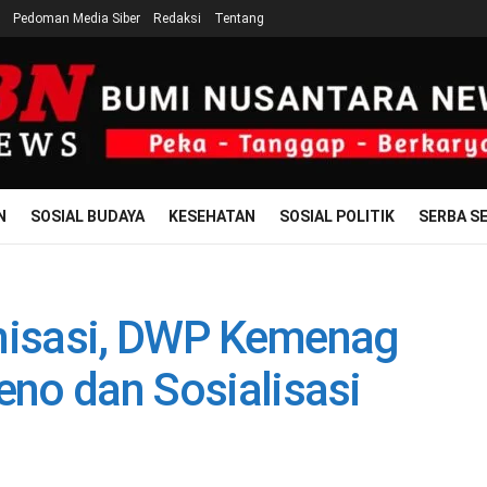
Pedoman Media Siber
Redaksi
Tentang
N
SOSIAL BUDAYA
KESEHATAN
SOSIAL POLITIK
SERBA SE
anisasi, DWP Kemenag
eno dan Sosialisasi