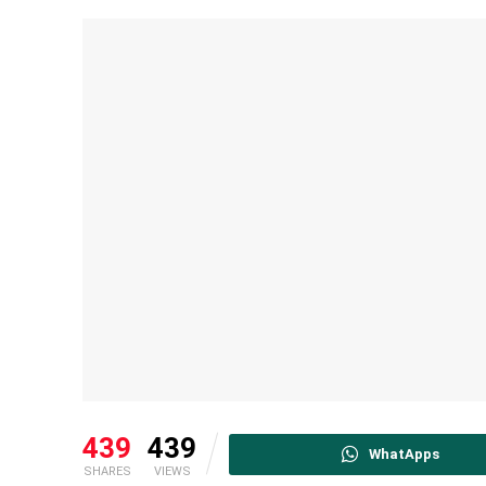
439
439
WhatApps
SHARES
VIEWS