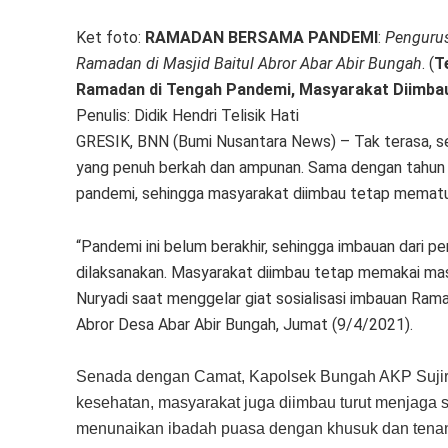
Ket foto:
RAMADAN BERSAMA PANDEMI
:
Pengurus
Ramadan di Masjid Baitul Abror Abar Abir Bungah
. (
Te
Ramadan di Tengah Pandemi, Masyarakat Diimbau
Penulis: Didik Hendri Telisik Hati
GRESIK, BNN (Bumi Nusantara News) – Tak terasa, seb
yang penuh berkah dan ampunan. Sama dengan tahun k
pandemi, sehingga masyarakat diimbau tetap mematu
“Pandemi ini belum berakhir, sehingga imbauan dari 
dilaksanakan. Masyarakat diimbau tetap memakai maske
Nuryadi saat menggelar giat sosialisasi imbauan Rama
Abror Desa Abar Abir Bungah, Jumat (9/4/2021).
Senada dengan Camat, Kapolsek Bungah AKP Sujira
kesehatan, masyarakat juga diimbau turut menjaga s
menunaikan ibadah puasa dengan khusuk dan tena