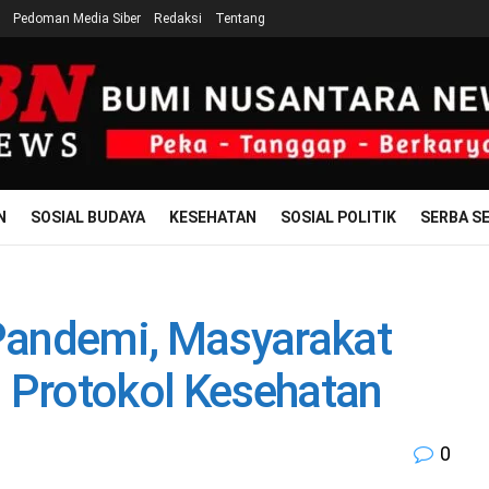
Pedoman Media Siber
Redaksi
Tentang
N
SOSIAL BUDAYA
KESEHATAN
SOSIAL POLITIK
SERBA SE
Pandemi, Masyarakat
 Protokol Kesehatan
0