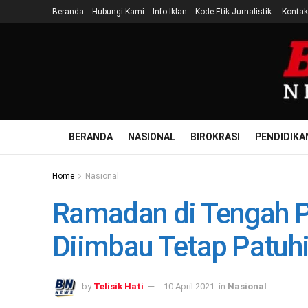
Beranda
Hubungi Kami
Info Iklan
Kode Etik Jurnalistik
Kontak
BERANDA
NASIONAL
BIROKRASI
PENDIDIKA
Home
Nasional
Ramadan di Tengah 
Diimbau Tetap Patuhi
by
Telisik Hati
10 April 2021
in
Nasional