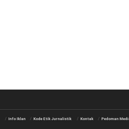
i
Info Iklan
Kode Etik Jurnalistik
Kontak
Pedoman Media