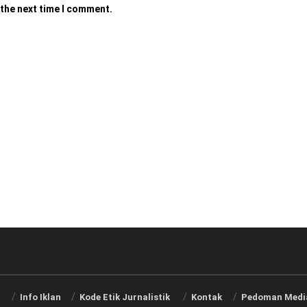
 the next time I comment.
i
Info Iklan
Kode Etik Jurnalistik
Kontak
Pedoman Media