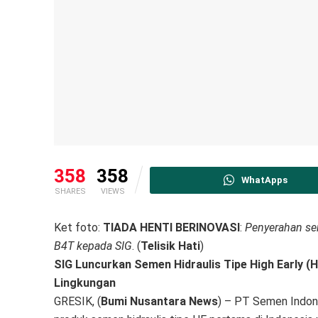
358
358
WhatApps
SHARES
VIEWS
Ket foto:
TIADA HENTI BERINOVASI
:
Penyerahan ser
B4T kepada SIG
. (
Telisik Hati
)
SIG Luncurkan Semen Hidraulis Tipe High Early (
Lingkungan
GRESIK, (
Bumi Nusantara News
) – PT Semen Indone