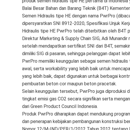
produk semen hidraulis tipe HE pertama di Indonesia y
Balai Besar Bahan dan Barang Teknik (B4T) Kementeri
Semen Hidraulis tipe HE dengan nama PwrPro (dibaca
dipersyaratkan SNI 8912-2020, Spesifikasi Unjuk Ker
Hidraulis tipe HE PwrPro telah diterbitkan oleh B4T 
Direktur Marketing & Supply Chain SIG, Adi Munandir
setelah mendapatkan sertifikat SNI dari B4T, semak
dimiliki SIG di pasaran, sehingga pelanggan dapat leb
PwrPro memiliki keunggulan sebagai semen hidraulis 
awal, serta workability yang lebih baik untuk mencapa
yang lebih baik, dapat digunakan untuk berbagai kont
pembuatan beton cor maupun beton pracetak.
Selain keunggulan tersebut, PwrPro juga diproduksi 
tingkat emisi gas CO2 secara signifikan serta menga
dari Green Product Council Indonesia.
Produk PwrPro diharapkan dapat mendukung program 
dan penerapan kebijakan pembangunan konstruksi berke
Nomor 12/M-IND/PER/1/2012 Tahun 2012 tentang Pe