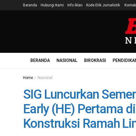
Beranda
Hubungi Kami
Info Iklan
Kode Etik Jurnalistik
Kontak
BERANDA
NASIONAL
BIROKRASI
PENDIDIKA
Home
Nasional
SIG Luncurkan Semen 
Early (HE) Pertama di
Konstruksi Ramah L