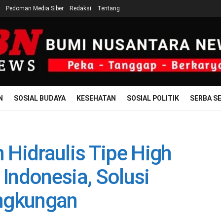
Pedoman Media Siber
Redaksi
Tentang
N
SOSIAL BUDAYA
KESEHATAN
SOSIAL POLITIK
SERBA SE
Hidraulis Tipe High
 Indonesia, Solusi
ingkungan