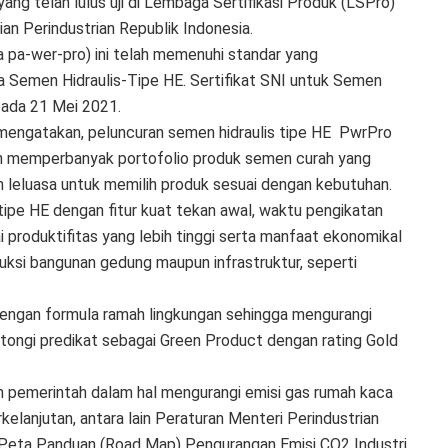
ang telah lulus uji di Lembaga Sertifikasi Produk (LSPro)
an Perindustrian Republik Indonesia.
 pa-wer-pro) ini telah memenuhi standar yang
ja Semen Hidraulis-Tipe HE. Sertifikat SNI untuk Semen
pada 21 Mei 2021.
 mengatakan, peluncuran semen hidraulis tipe HE PwrPro
in memperbanyak portofolio produk semen curah yang
ih leluasa untuk memilih produk sesuai dengan kebutuhan.
tipe HE dengan fitur kuat tekan awal, waktu pengikatan
i produktifitas yang lebih tinggi serta manfaat ekonomikal
ruksi bangunan gedung maupun infrastruktur, seperti
dengan formula ramah lingkungan sehingga mengurangi
ntongi predikat sebagai Green Product dengan rating Gold
pemerintah dalam hal mengurangi emisi gas rumah kaca
lanjutan, antara lain Peraturan Menteri Perindustrian
ta Panduan (Road Map) Pengurangan Emisi CO2 Industri